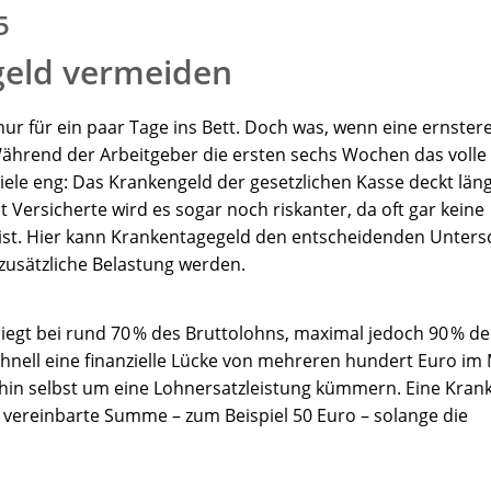
5
geld vermeiden
 nur für ein paar Tage ins Bett. Doch was, wenn eine ernste
hrend der Arbeitgeber die ersten sechs Wochen das volle
viele eng: Das Krankengeld der gesetzlichen Kasse deckt läng
Versicherte wird es sogar noch riskanter, da oft gar keine
ist. Hier kann Krankentagegeld den entscheidenden Unter
 zusätzliche Belastung werden.
iegt bei rund 70 % des Bruttolohns, maximal jedoch 90 % de
chnell eine finanzielle Lücke von mehreren hundert Euro im
nehin selbst um eine Lohnersatzleistung kümmern. Eine Kran
e vereinbarte Summe – zum Beispiel 50 Euro – solange die